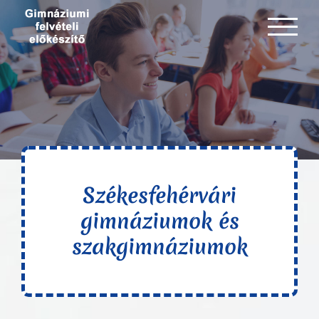
Kihagyás
Székesfehérvári
gimnáziumok és
szakgimnáziumok