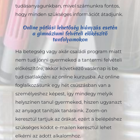
tudásanyagunkban, mivel számunkra fontos,
hogy minden szükséges információt átadjunk.
Online pótlási lehetőség hiányzás esetén
a gimnáziumi felvételi előkészítő
tanfolyamokon
Ha betegség vagy akár családi program miatt
nem tud jönni gyermeked a tantermi felvételi
előkészítőre, akkor következő vasárnap is be
tud csatlakozni az online kurzusba. Az online
foglalkozásunk egy hét csúszásban van a
személyeshez képest, így mindegy melyik
helyszínen tanul gyermeked, hiszen ugyanazt
az anyagot tanítják tanáraink. Zoom-on
keresztül tartjuk az órákat, ezért a belépéshez
szükséges kódot e-mailen keresztül lehet
elkérni az adott alkalomhoz.