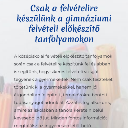
Csak a felvételire
készülünk a gimnáziumi
felvételi előkészítő
tanfolyamokon
A középiskolai felvételi előkészítő tanfolyamok
során csak a felvételire készítünk fel és abban
is segítünk, hogy sikeres felvételi vizsgát
tegyenek a gyermekeitek. Nem csak teszteket
töltetünk ki a gyermekekkel, hanem jól
átgondoltan felépített, témakörökre bontott
tudásanyagot adunk át. Azzal is foglalkozunk,
amire az iskolában a tanóra keretein belül
kevesebb idő jut. Minden fontos információt
megtalálsz az ingyenesen letölthető