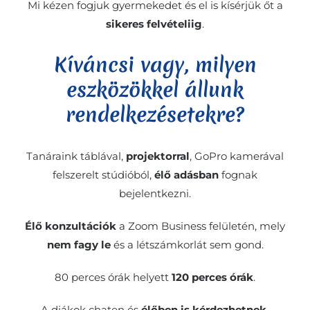
Mi kézen fogjuk gyermekedet és el is kísérjük őt a
sikeres felvételiig
.
Kíváncsi vagy, milyen
eszközökkel állunk
rendelkezésetekre?
Tanáraink táblával,
projektorral
, GoPro kamerával
felszerelt stúdióból,
élő adásban
fognak
bejelentkezni.
Élő konzultációk
a Zoom Business felületén, mely
nem fagy le
és a létszámkorlát sem gond.
80 perces órák helyett
120 perces órák
.
A diákok chaten és
élőben is kérdezhetnek.