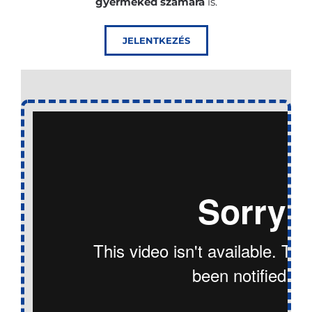
gyermeked számára
is.
JELENTKEZÉS