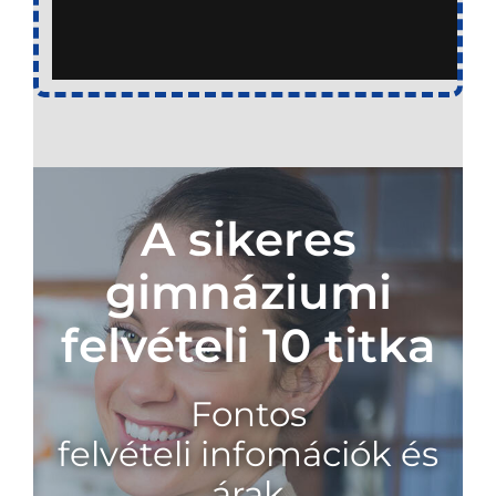
A sikeres
gimnáziumi
felvételi 10 titka
Fontos
felvételi infomációk
és
árak