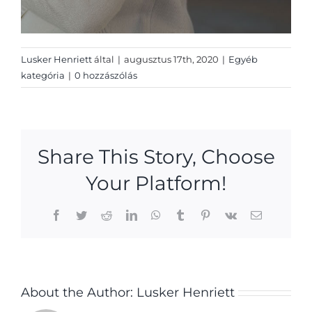
Lusker Henriett
által
|
augusztus 17th, 2020
|
Egyéb
kategória
|
0 hozzászólás
Share This Story, Choose
Your Platform!
Facebook
Twitter
Reddit
LinkedIn
WhatsApp
Tumblr
Pinterest
Vk
Email:
About the Author:
Lusker Henriett