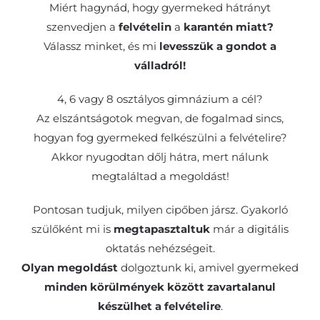
Miért hagynád, hogy gyermeked hátrányt
szenvedjen a
felvételin
a
karantén miatt?
Válassz minket, és mi
levesszük a gondot a
válladról!
4, 6 vagy 8 osztályos gimnázium a cél?
Az elszántságotok megvan, de fogalmad sincs,
hogyan fog gyermeked felkészülni a felvételire?
Akkor nyugodtan dőlj hátra, mert nálunk
megtaláltad a megoldást!
Pontosan tudjuk, milyen cipőben jársz. Gyakorló
szülőként mi is
megtapasztaltuk
már a digitális
oktatás nehézségeit.
Olyan megoldást
dolgoztunk ki, amivel gyermeked
minden körülmények között zavartalanul
készülhet a felvételire
.