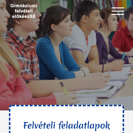
Kihagyás
Felvételi feladatlapok