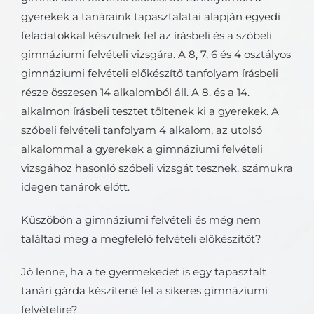
gyerekek a tanáraink tapasztalatai alapján egyedi
feladatokkal készülnek fel az írásbeli és a szóbeli
gimnáziumi felvételi vizsgára. A 8, 7, 6 és 4 osztályos
gimnáziumi felvételi előkészítő tanfolyam írásbeli
része összesen 14 alkalomból áll. A 8. és a 14.
alkalmon írásbeli tesztet töltenek ki a gyerekek. A
szóbeli felvételi tanfolyam 4 alkalom, az utolsó
alkalommal a gyerekek a gimnáziumi felvételi
vizsgához hasonló szóbeli vizsgát tesznek, számukra
idegen tanárok előtt.
Küszöbön a gimnáziumi felvételi és még nem
találtad meg a megfelelő felvételi előkészítőt?
Jó lenne, ha a te gyermekedet is egy tapasztalt
tanári gárda készítené fel a sikeres gimnáziumi
felvételire?