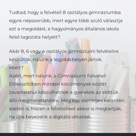
Tudtad, hogy a felvételi 8 osztályos gimnáziumba
egyre népszerűbb, mert egyre több szülő választja
ezt a megoldást, a hagyományos általános iskola
felső tagozata helyett?
Akár 8, 6 vagy 4 osztályos gimnáziumi felvételire
készültök, nálunk a legjobb helyen jártok.
Miért?
Azért, mert nálunk, a Gimnáziumi Felvételi
Előkészítőben minden körülmények között
zavartalanul készülhetnek a gyerekek az előttük
álló megmérettetésre. Még egy esetleges karantén
esetén is, hiszen a felvételiket akkor is megtartják,
ha újra bevezetik a digitális oktatást.